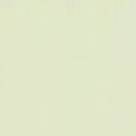
Actu Maroc