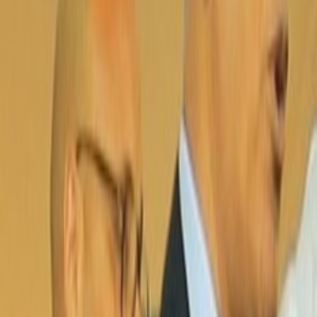
Français
English
Español
S'abonner
Connexion