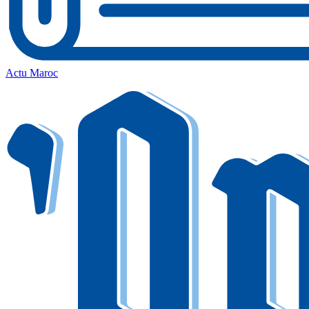
Actu Maroc