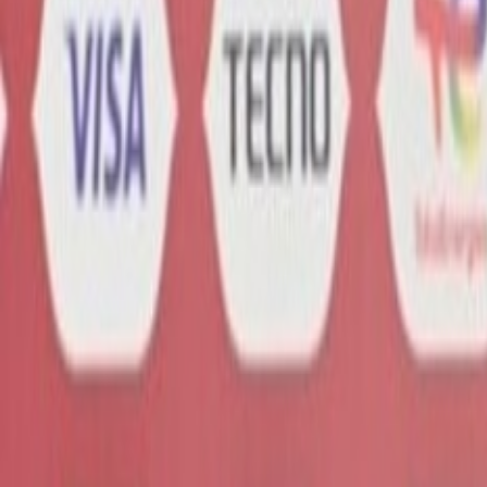
Actu Maroc