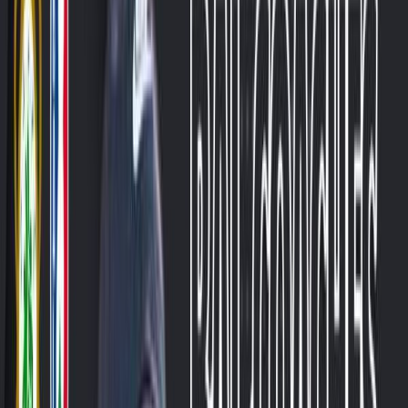
L'Opinion