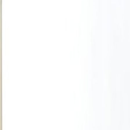
Actu Maroc