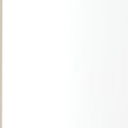
Français
English
Español
S'abonner
Connexion