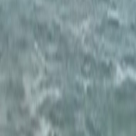
Français
English
Español
S'abonner
Connexion