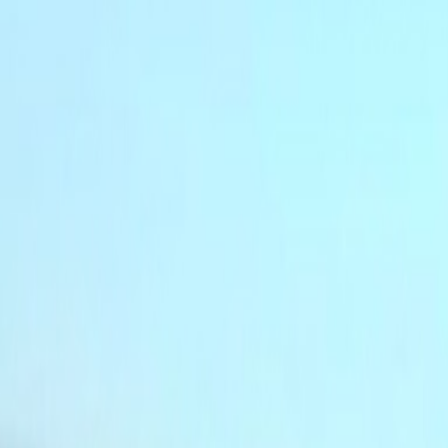
Actu Maroc