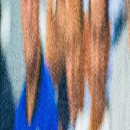
Actu Maroc