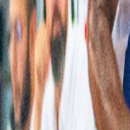
Français
English
Español
S'abonner
Connexion