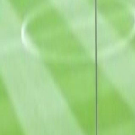
Français
English
Español
S'abonner
Connexion