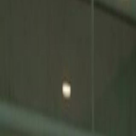
Actu Maroc