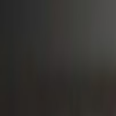
Actu Maroc