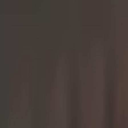
Français
English
Español
S'abonner
Connexion