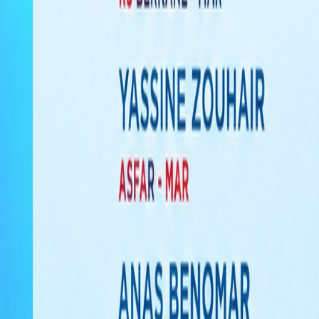
Français
English
Español
S'abonner
Connexion