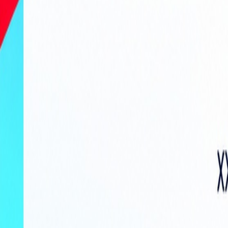
Actu Maroc