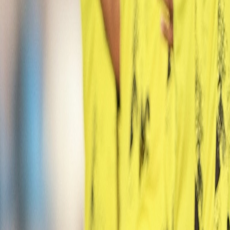
Français
English
Español
S'abonner
Connexion