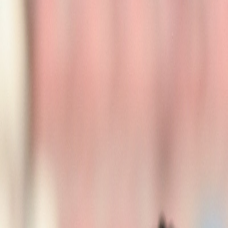
Actu Maroc