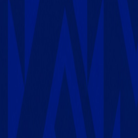
Actu Maroc