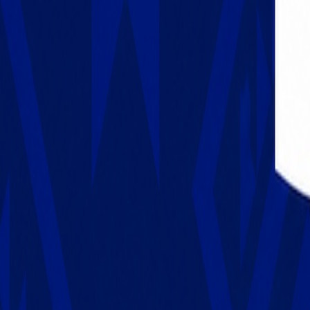
Français
English
Español
S'abonner
Connexion