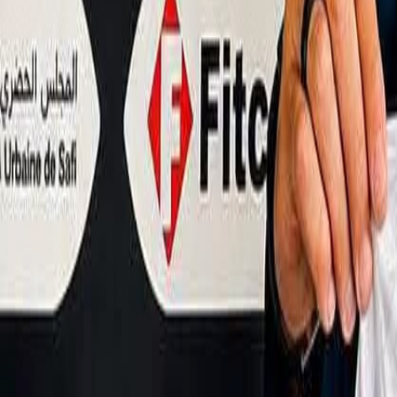
Français
English
Español
S'abonner
Connexion