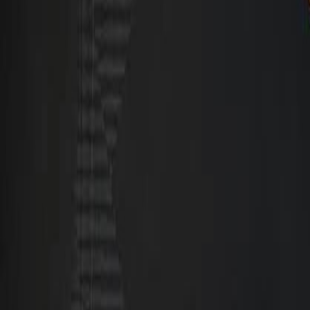
Actu Maroc