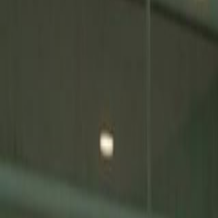
Actu Maroc