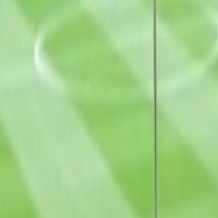
Français
English
Español
S'abonner
Connexion