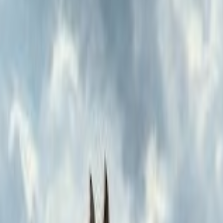
Actu Maroc