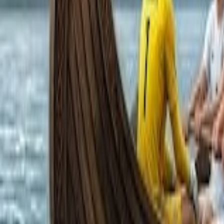
Français
English
Español
S'abonner
Connexion