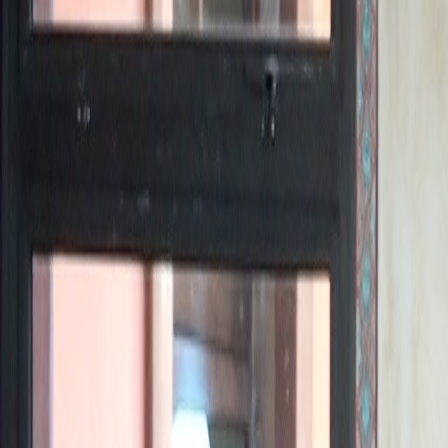
Actu Maroc