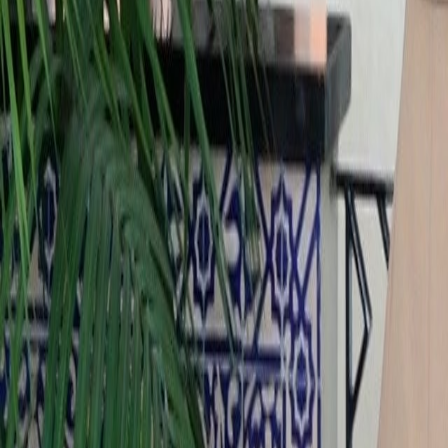
Français
English
Español
S'abonner
Connexion