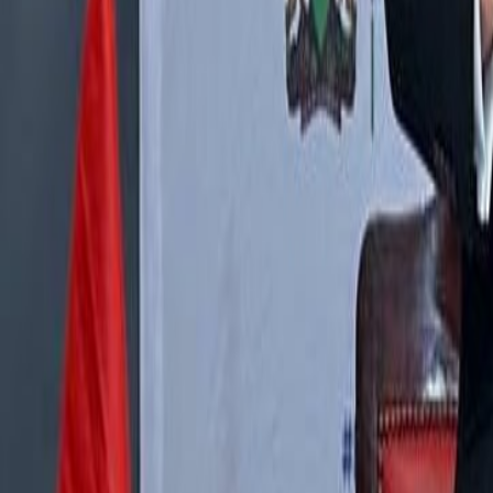
Français
English
Español
S'abonner
Connexion