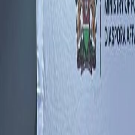
Actu Maroc