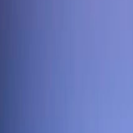
Français
English
Español
S'abonner
Connexion