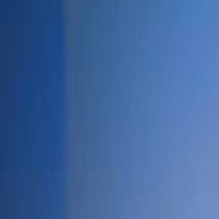
Actu Maroc