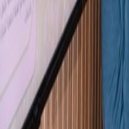
Français
English
Español
S'abonner
Connexion