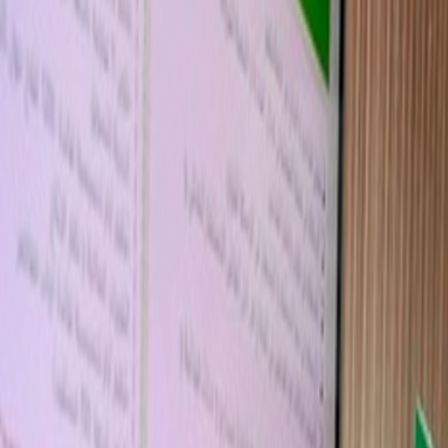
Actu Maroc