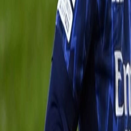
Français
English
Español
S'abonner
Connexion