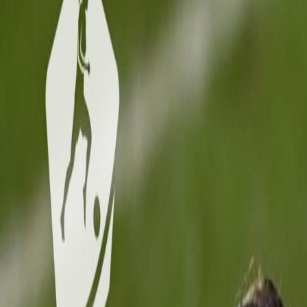
Actu Maroc