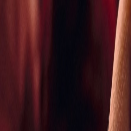
Français
English
Español
S'abonner
Connexion