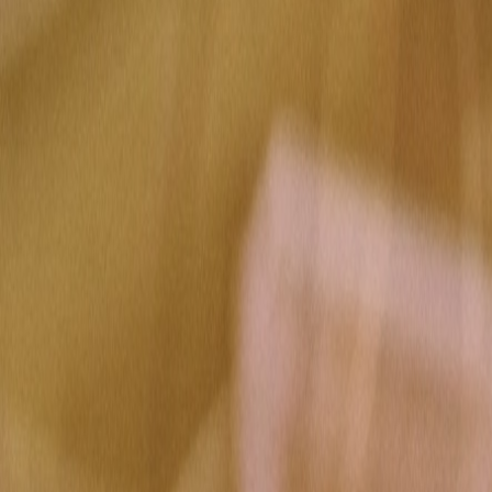
Actu Maroc