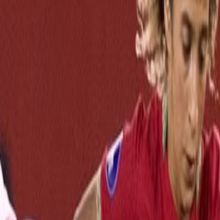
Actu Maroc