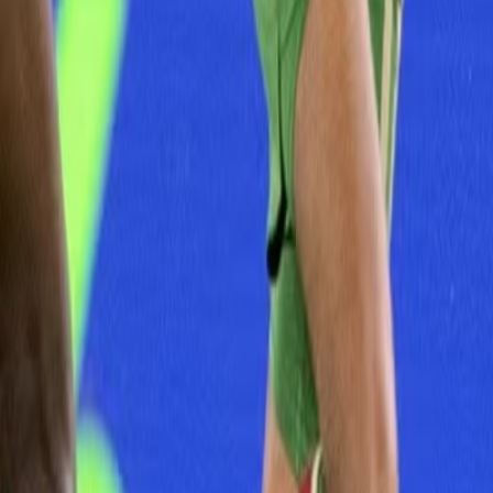
Français
English
Español
S'abonner
Connexion