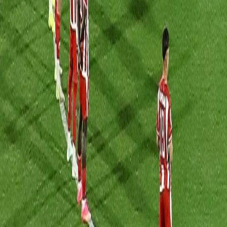
Français
English
Español
S'abonner
Connexion