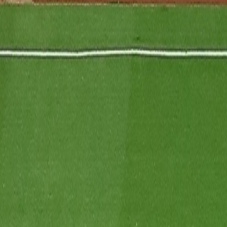
Actu Maroc