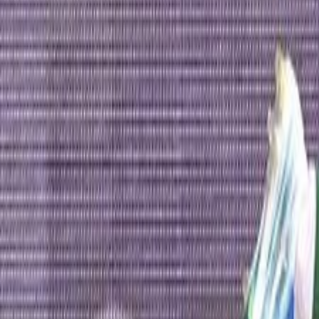
Actu Maroc