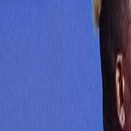
Français
English
Español
S'abonner
Connexion