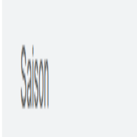
Actu Maroc