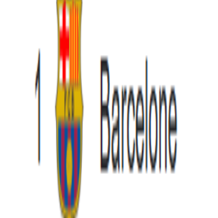
Français
English
Español
S'abonner
Connexion