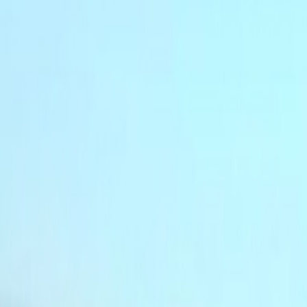
Actu Maroc