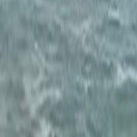
Français
English
Español
S'abonner
Connexion