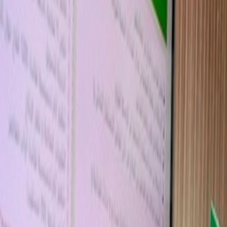
Actu Maroc