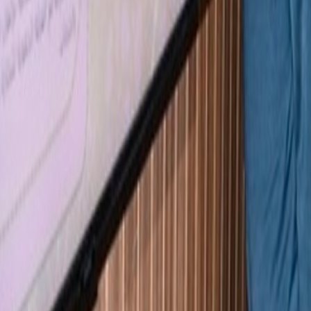
Français
English
Español
S'abonner
Connexion