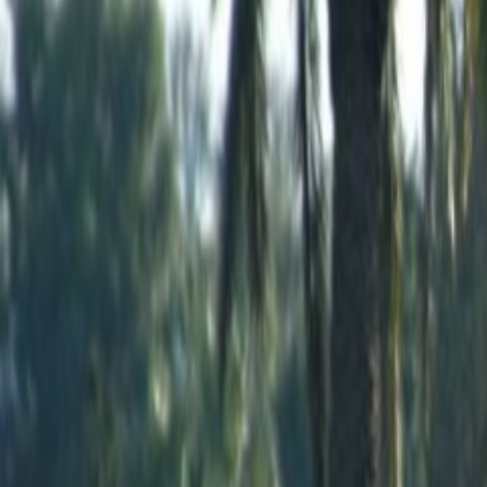
Actu Maroc