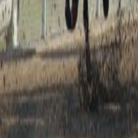
Français
English
Español
S'abonner
Connexion