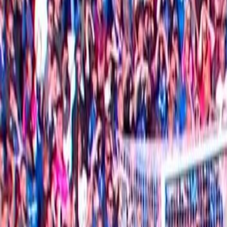
Actu Maroc