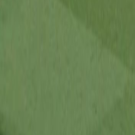
Français
English
Español
S'abonner
Connexion