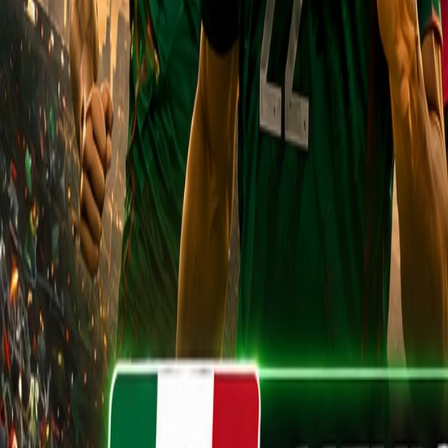
Français
English
Español
S'abonner
Connexion