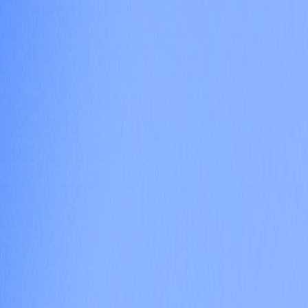
Actu Maroc