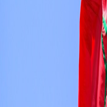
Français
English
Español
S'abonner
Connexion