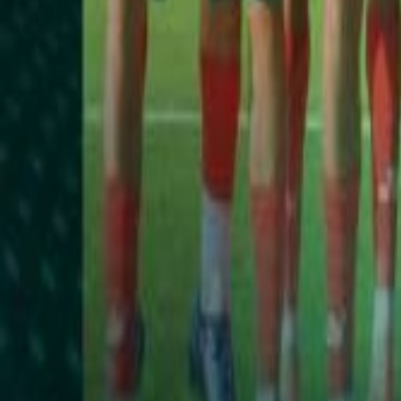
Français
English
Español
S'abonner
Connexion