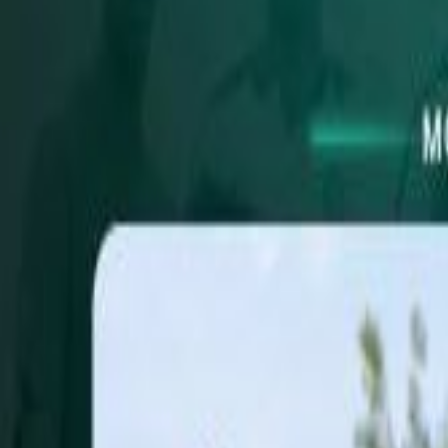
Actu Maroc