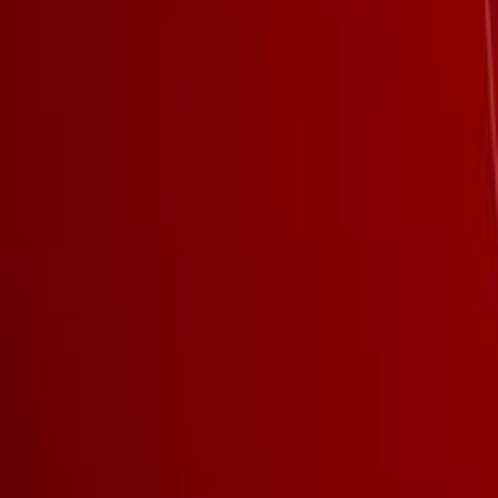
Français
English
Español
S'abonner
Connexion