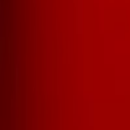
Actu Maroc