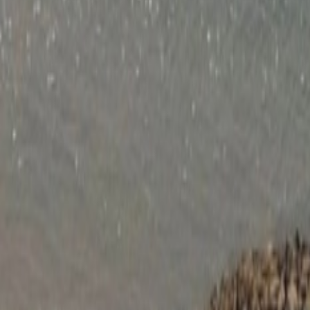
Actu Maroc