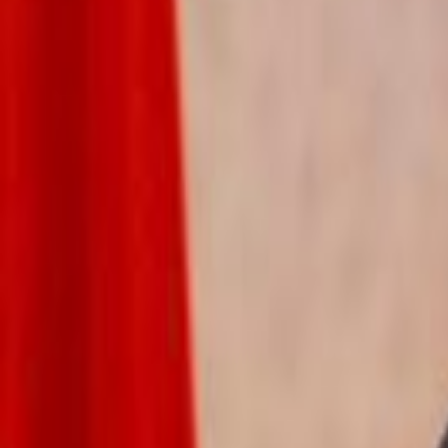
Français
English
Español
S'abonner
Connexion