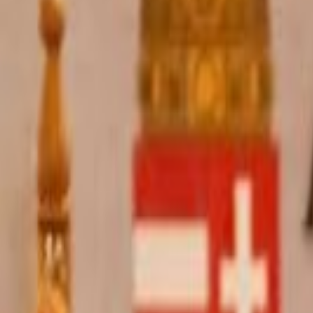
Actu Maroc